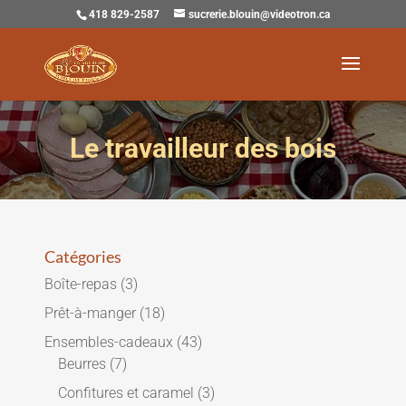
418 829-2587
sucrerie.blouin@videotron.ca
Le travailleur des bois
Catégories
Boîte-repas
(3)
Prêt-à-manger
(18)
Ensembles-cadeaux
(43)
Beurres
(7)
Confitures et caramel
(3)