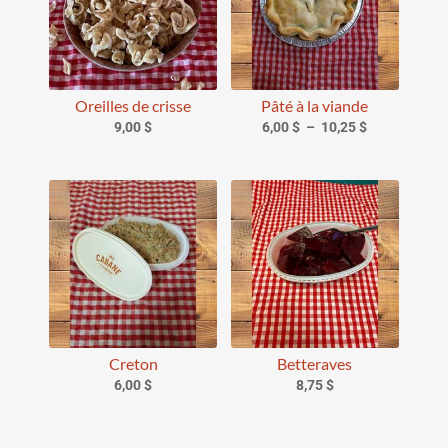
Oreilles de crisse
Pâté à la viande
Plage
9,00
$
6,00
$
–
10,25
$
de
prix :
6,00 $
à
10,25 $
Creton
Betteraves
6,00
$
8,75
$