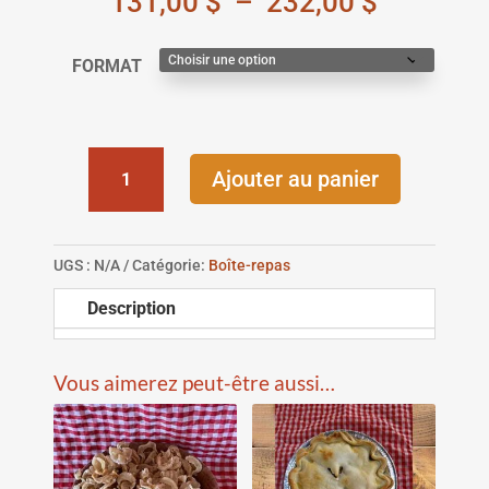
Plage
131,00
$
–
232,00
$
de
prix :
FORMAT
131,00 $
à
232,00 $
QUANTITÉ
Ajouter au panier
DE
LE
TRAVAILLEUR
DES
UGS :
N/A
Catégorie:
Boîte-repas
BOIS
Description
Vous aimerez peut-être aussi…