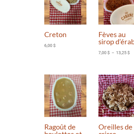
Creton
Fèves au
sirop d’éra
6,00
$
Pl
7,00
$
–
13,25
$
d
pri
7,
à
13
Ragoût de
Oreilles de
boulettes et
crisse