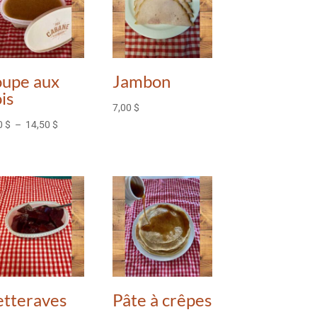
oupe aux
Jambon
is
7,00
$
Plage
0
$
–
14,50
$
de
prix :
8,50 $
à
14,50 $
etteraves
Pâte à crêpes