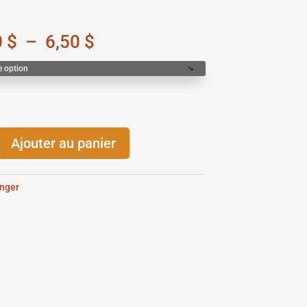
Plage
0
$
–
6,50
$
de
prix :
4,00 $
à
6,50 $
Ajouter au panier
nger