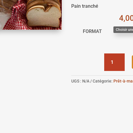
Pain tranché
4,0
FORMAT
QUANTITÉ
DE
PAIN
DE
UGS :
N/A
Catégorie:
Prêt-à-ma
MÉNAGE