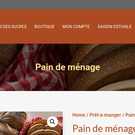
S DES SUCRES
BOUTIQUE
MON COMPTE
SAISON ESTIVALE
Pain de ménage
Home
/
Prêt-à-manger
/ Pai
Pain de ménag