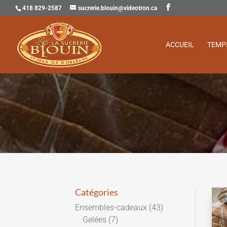
418 829-2587
sucrerie.blouin@videotron.ca
ACCUEIL
TEMP
Catégories
Ensembles-cadeaux
(43)
Gelées
(7)