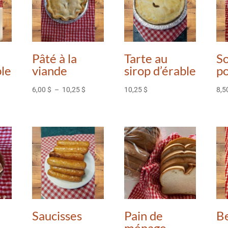
Pâté à la
Tarte au
S
ble
viande
sirop d’érable
po
age
Plage
6,00
$
–
10,25
$
10,25
$
8,5
e
de
x :
prix :
00 $
6,00 $
à
,25 $
10,25 $
Saucisses
Pain de
B
ménage