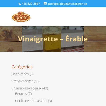
418 829-2587
sucrerie.blouin@videotron.ca
Vinaigrette – Érable
Catégories
Boîte-repas
(3)
Prêt-à-manger
(18)
Ensembles-cadeaux
(43)
Beurres
(7)
Confitures et caramel
(3)